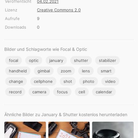
Veröffentlicht
04.02.2021
Lizenz
Creative Commons 2.0
Aufrufe
9
Downloads
0
Bilder und Schlagworte wie Focal & Optic
focal
optic
january
shutter
stabilizer
handheld
gimbal
zoom
lens
smart
change
cellphone
shot
photo
video
record
camera
focus
cell
calendar
Ähnliche Bilder zu January & Shutter kostenlos herunterladen