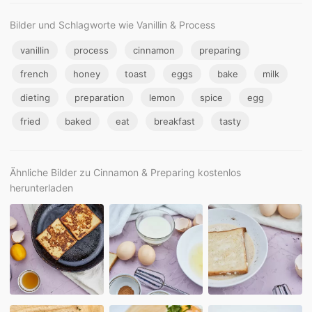
Bilder und Schlagworte wie Vanillin & Process
vanillin
process
cinnamon
preparing
french
honey
toast
eggs
bake
milk
dieting
preparation
lemon
spice
egg
fried
baked
eat
breakfast
tasty
Ähnliche Bilder zu Cinnamon & Preparing kostenlos
herunterladen