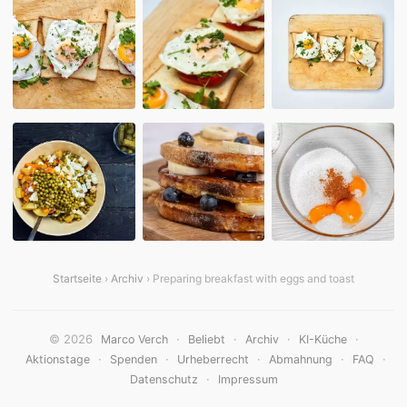
Startseite
›
Archiv
› Preparing breakfast with eggs and toast
© 2026
·
·
·
·
Marco Verch
Beliebt
Archiv
KI-Küche
·
·
·
·
·
Aktionstage
Spenden
Urheberrecht
Abmahnung
FAQ
·
Datenschutz
Impressum