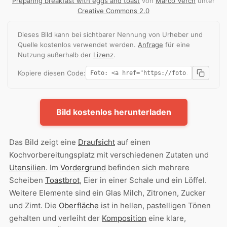
Preparing breakfast with eggs and toast
von
Marco Verch
unter
Creative Commons 2.0
Dieses Bild kann bei sichtbarer Nennung von Urheber und
Quelle kostenlos verwendet werden.
Anfrage
für eine
Nutzung außerhalb der
Lizenz
.
Kopiere diesen Code:
Bild kostenlos herunterladen
Das Bild zeigt eine
Draufsicht
auf einen
Kochvorbereitungsplatz mit verschiedenen Zutaten und
Utensilien
. Im
Vordergrund
befinden sich mehrere
Scheiben
Toastbrot
, Eier in einer Schale und ein Löffel.
Weitere Elemente sind ein Glas Milch, Zitronen, Zucker
und Zimt. Die
Oberfläche
ist in hellen, pastelligen Tönen
gehalten und verleiht der
Komposition
eine klare,