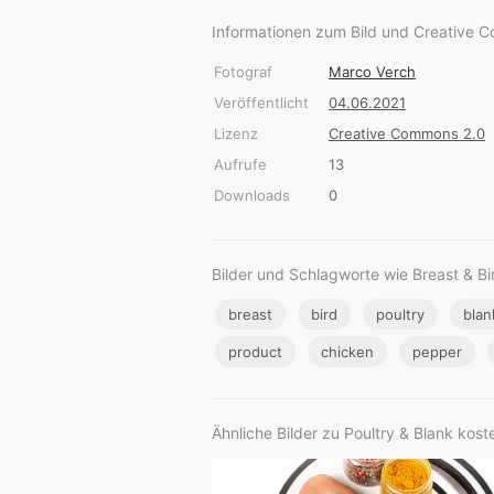
Informationen zum Bild und Creative 
Fotograf
Marco Verch
Veröffentlicht
04.06.2021
Lizenz
Creative Commons 2.0
Aufrufe
13
Downloads
0
Bilder und Schlagworte wie Breast & Bi
breast
bird
poultry
blan
product
chicken
pepper
Ähnliche Bilder zu Poultry & Blank kost