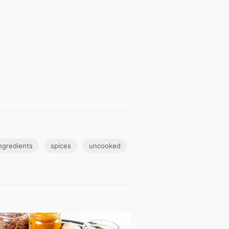
ngredients
spices
uncooked