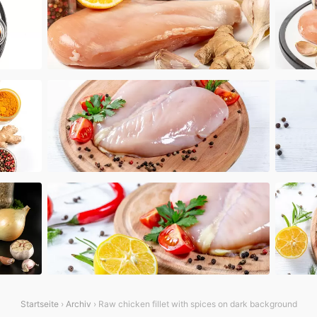
Startseite
›
Archiv
› Raw chicken fillet with spices on dark background