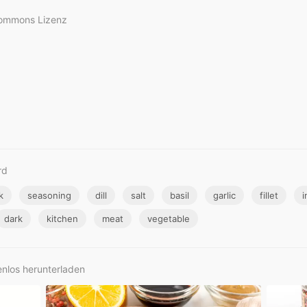
Commons Lizenz
rd
k
seasoning
dill
salt
basil
garlic
fillet
i
dark
kitchen
meat
vegetable
enlos herunterladen