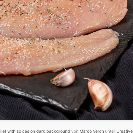
illet with spices on dark background
von
Marco Verch
unter
Creativ