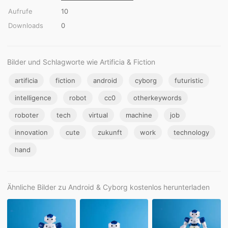
Aufrufe
10
Downloads
0
Bilder und Schlagworte wie Artificia & Fiction
artificia
fiction
android
cyborg
futuristic
intelligence
robot
cc0
otherkeywords
roboter
tech
virtual
machine
job
innovation
cute
zukunft
work
technology
hand
Ähnliche Bilder zu Android & Cyborg kostenlos herunterladen