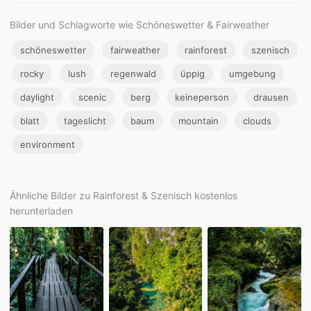
Bilder und Schlagworte wie Schöneswetter & Fairweather
schöneswetter
fairweather
rainforest
szenisch
rocky
lush
regenwald
üppig
umgebung
daylight
scenic
berg
keineperson
drausen
blatt
tageslicht
baum
mountain
clouds
environment
Ähnliche Bilder zu Rainforest & Szenisch kostenlos
herunterladen