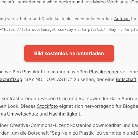
— colorful reminder on a white background
von
Marco Verch
unter
Cre
nnung von Urheber und Quelle kostenlos verwendet werden.
Anfrage
für
Bild kostenlos herunterladen
n weißen Plastiklöffeln in einem weißen
Plastikbecher
vor ein
Schriftzug
"SAY NO TO PLASTIC" zu sehen, der eine
Botschaft
 kontrastierenden Farben Grün und Rot sowie die klare Anordnu
chen Look. Dieses
Stockfoto
eignet sich hervorragend für Blogbe
ema
Umweltschutz
und
Nachhaltigkeit
.
 einer Creative-Commons-Lizenz kostenlos downloadbar und ka
en, um die Botschaft "Sag Nein zu Plastik" zu vermitteln und