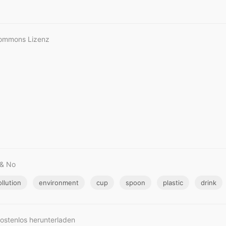
Commons Lizenz
 & No
llution
environment
cup
spoon
plastic
drink
kostenlos herunterladen