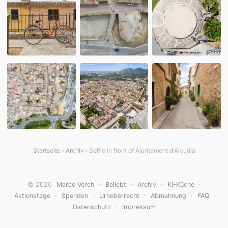
Startseite
›
Archiv
› Selfie in front of Ajuntament d'Alcúdia
© 2026
·
·
·
·
Marco Verch
Beliebt
Archiv
KI-Küche
·
·
·
·
·
Aktionstage
Spenden
Urheberrecht
Abmahnung
FAQ
·
Datenschutz
Impressum