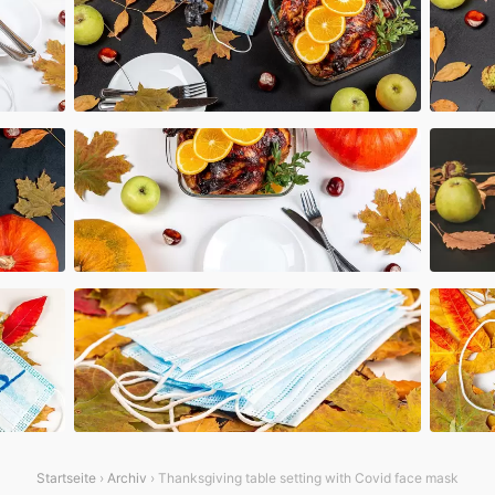
Startseite
›
Archiv
› Thanksgiving table setting with Covid face mask