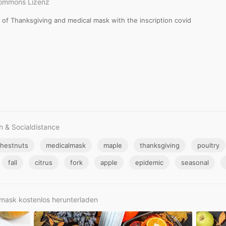
Commons Lizenz
 of Thanksgiving and medical mask with the inscription covid
h & Socialdistance
hestnuts
medicalmask
maple
thanksgiving
poultry
fall
citrus
fork
apple
epidemic
seasonal
lmask kostenlos herunterladen