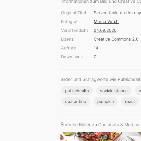
Informationen zum Bild und Creative 
Original-Titel
Served table on the day
Fotograf
Marco Verch
Veröffentlicht
24.09.2020
Lizenz
Creative Commons 2.0
Aufrufe
14
Downloads
0
Bilder und Schlagworte wie Publichealt
publichealth
socialdistance
c
quarantine
pumpkin
roast
Ähnliche Bilder zu Chestnuts & Medica