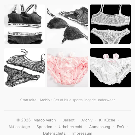
Startseite
›
Archiv
› Set of blue sports lingerie underwear
© 2026
·
·
·
·
Marco Verch
Beliebt
Archiv
KI-Küche
·
·
·
·
·
Aktionstage
Spenden
Urheberrecht
Abmahnung
FAQ
·
Datenschutz
Impressum