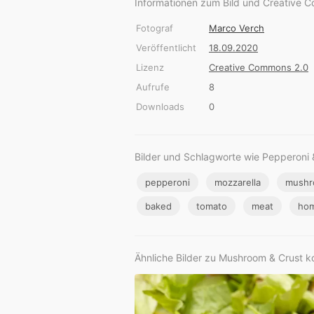
Informationen zum Bild und Creative 
Fotograf
Marco Verch
Veröffentlicht
18.09.2020
Lizenz
Creative Commons 2.0
Aufrufe
8
Downloads
0
Bilder und Schlagworte wie Pepperoni 
pepperoni
mozzarella
mush
baked
tomato
meat
ho
Ähnliche Bilder zu Mushroom & Crust k