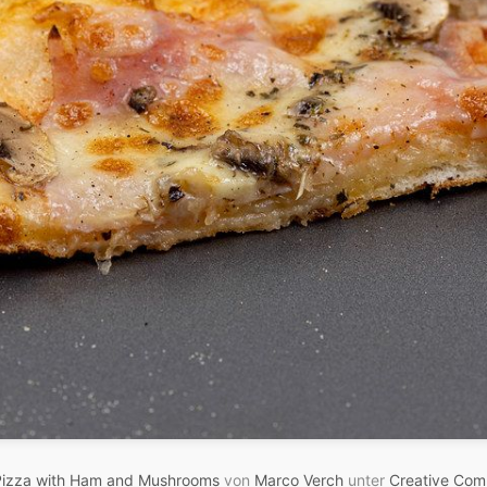
 Pizza with Ham and Mushrooms
von
Marco Verch
unter
Creative Com