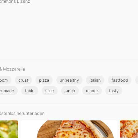
Commons Lizenz
& Mozzarella
room
crust
pizza
unhealthy
italian
fastfood
memade
table
slice
lunch
dinner
tasty
ostenlos herunterladen