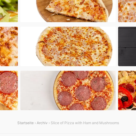
Startseite
›
Archiv
› Slice of Pizza with Ham and Mushrooms