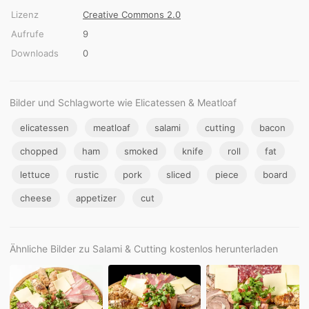
Lizenz
Creative Commons 2.0
Aufrufe
9
Downloads
0
Bilder und Schlagworte wie Elicatessen & Meatloaf
elicatessen
meatloaf
salami
cutting
bacon
chopped
ham
smoked
knife
roll
fat
lettuce
rustic
pork
sliced
piece
board
cheese
appetizer
cut
Ähnliche Bilder zu Salami & Cutting kostenlos herunterladen