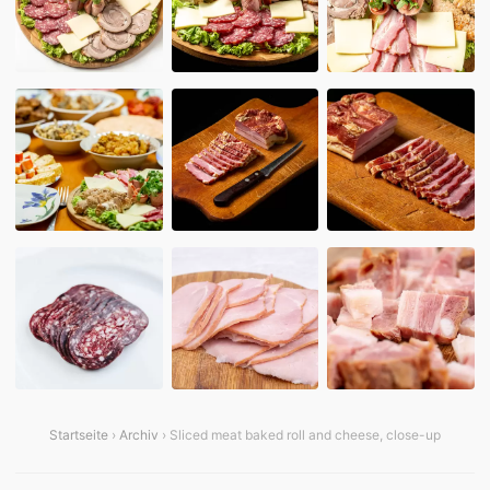
Startseite
›
Archiv
› Sliced meat baked roll and cheese, close-up