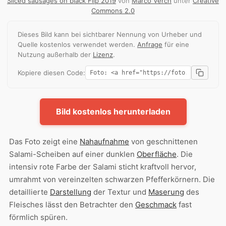
Sliced sausages on black Flip 2019
von
Marco Verch
unter
Creative
Commons 2.0
Dieses Bild kann bei sichtbarer Nennung von Urheber und
Quelle kostenlos verwendet werden.
Anfrage
für eine
Nutzung außerhalb der
Lizenz
.
Kopiere diesen Code:
Bild kostenlos herunterladen
Das Foto zeigt eine
Nahaufnahme
von geschnittenen
Salami-Scheiben auf einer dunklen
Oberfläche
. Die
intensiv rote Farbe der Salami sticht kraftvoll hervor,
umrahmt von vereinzelten schwarzen Pfefferkörnern. Die
detaillierte
Darstellung
der Textur und
Maserung
des
Fleisches lässt den Betrachter den
Geschmack
fast
förmlich spüren.