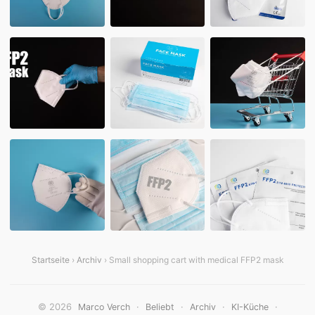
Startseite
›
Archiv
› Small shopping cart with medical FFP2 mask
© 2026
·
·
·
·
Marco Verch
Beliebt
Archiv
KI-Küche