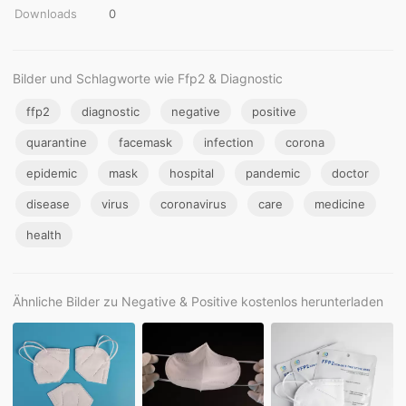
Downloads
0
Bilder und Schlagworte wie Ffp2 & Diagnostic
ffp2
diagnostic
negative
positive
quarantine
facemask
infection
corona
epidemic
mask
hospital
pandemic
doctor
disease
virus
coronavirus
care
medicine
health
Ähnliche Bilder zu Negative & Positive kostenlos herunterladen