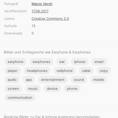
Fotograf
Marco Verch
Veröffentlicht
17.08.2017
Lizenz
Creative Commons 2.0
Aufrufe
13
Downloads
0
Bilder und Schlagworte wie Earphone & Earphones
earphone
earphones
ear
iphone
smart
player
headphones
cellphone
cable
copy
audio
app
entertainment
sound
mobile
screen
music
device
phone
communication
Ähnliche Bilder zu Ear & Iphone kostenlos herunterladen