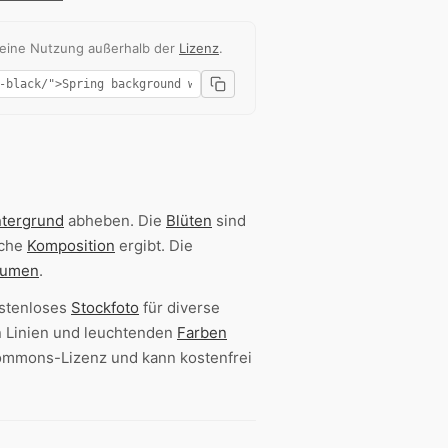
 eine Nutzung außerhalb der
Lizenz
.
ntergrund
abheben. Die
Blüten
sind
sche
Komposition
ergibt. Die
lumen
.
ostenloses
Stockfoto
für diverse
en Linien und leuchtenden
Farben
-Commons-Lizenz und kann kostenfrei