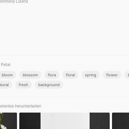
Commons Lizenz
 Petal
bloom
blossom
flora
floral
spring
flower
tural
fresh
background
stenlos herunterladen