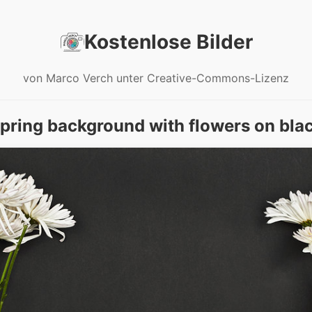
Kostenlose Bilder
von Marco Verch unter Creative-Commons-Lizenz
pring background with flowers on bla