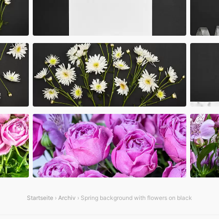
Startseite
›
Archiv
› Spring background with flowers on black