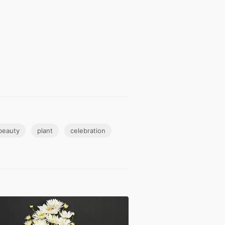
beauty
plant
celebration