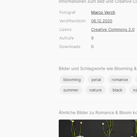
Informationen zum Bild und Creative 
Fotograf
Marco Verch
Veröffentlicht
06.12.2020
Lizenz
Creative Commons 2.0
Aufrufe
9
Downloads
0
Bilder und Schlagworte wie Blooming &
blooming
petal
romance
summer
nature
black
na
Ähnliche Bilder zu Romance & Bloom ko