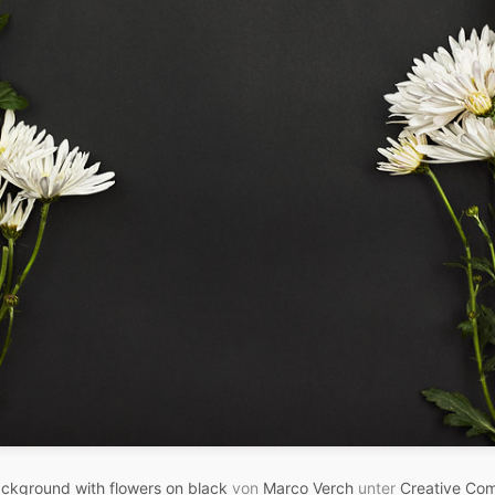
ckground with flowers on black
von
Marco Verch
unter
Creative Co