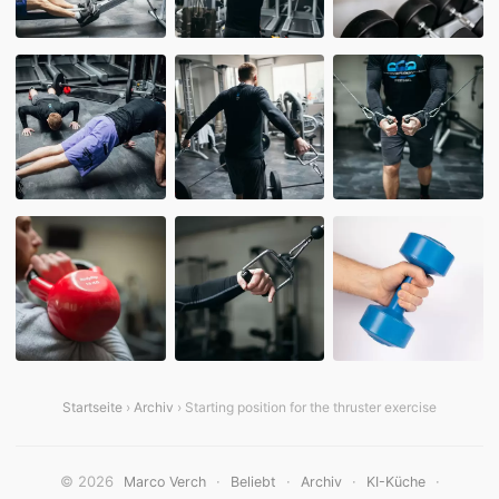
Startseite
›
Archiv
› Starting position for the thruster exercise
© 2026
·
·
·
·
Marco Verch
Beliebt
Archiv
KI-Küche