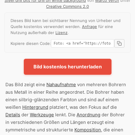
Steel drill bits for drill on white background
von
Marco Verch
unter
Creative Commons 2.0
Dieses Bild kann bei sichtbarer Nennung von Urheber und
Quelle kostenlos verwendet werden.
Anfrage
für eine
Nutzung außerhalb der
Lizenz
.
Kopiere diesen Code:
Bild kostenlos herunterladen
Das Bild zeigt eine
Nahaufnahme
von mehreren Bohrern
aus Metall in einer Reihe angeordnet. Die Bohrer haben
einen silbrig-glänzenden Farbton und sind auf einem
weißen
Hintergrund
platziert, was den Fokus auf die
Details
der
Werkzeuge
lenkt. Die
Anordnung
der Bohrer
in verschiedenen Größen und Längen erzeugt eine
symmetrische und strukturierte
Komposition
, die einen