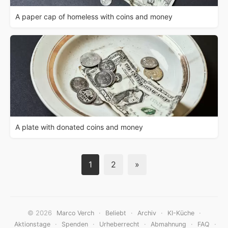
A paper cap of homeless with coins and money
A plate with donated coins and money
1
2
»
© 2026
·
·
·
·
Marco Verch
Beliebt
Archiv
KI-Küche
·
·
·
·
·
Aktionstage
Spenden
Urheberrecht
Abmahnung
FAQ