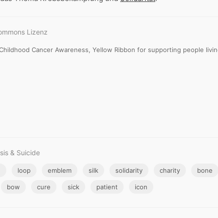
Commons Lizenz
Childhood Cancer Awareness, Yellow Ribbon for supporting people living
sis & Suicide
e
loop
emblem
silk
solidarity
charity
bone
bow
cure
sick
patient
icon