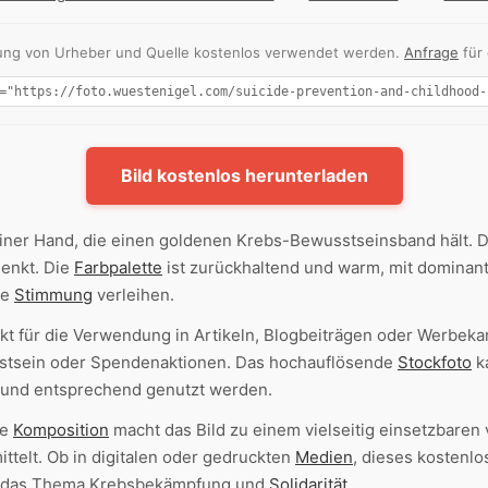
nnung von Urheber und Quelle kostenlos verwendet werden.
Anfrage
für
Bild kostenlos herunterladen
iner Hand, die einen goldenen Krebs-Bewusstseinsband hält. 
lenkt. Die
Farbpalette
ist zurückhaltend und warm, mit dominant
le
Stimmung
verleihen.
ekt für die Verwendung in Artikeln, Blogbeiträgen oder Werb
stsein oder Spendenaktionen. Das hochauflösende
Stockfoto
ka
und entsprechend genutzt werden.
ge
Komposition
macht das Bild zu einem vielseitig einsetzbaren 
telt. Ob in digitalen oder gedruckten
Medien
, dieses kostenlo
um das Thema Krebsbekämpfung und
Solidarität
.