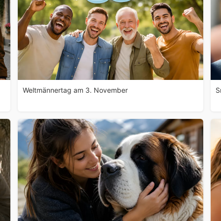
Weltmännertag am 3. November
S