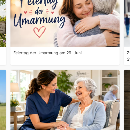
Feiertag der Umarmung am 29. Juni
Z
S