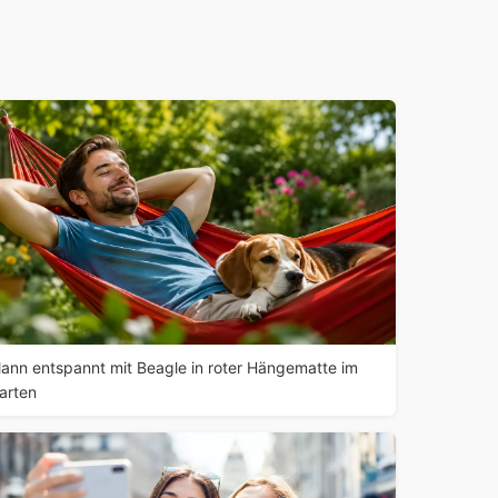
ann entspannt mit Beagle in roter Hängematte im
arten