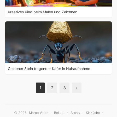
Kreatives Kind beim Malen und Zeichnen
Goldener Stein tragender Käfer in Nahaufnahme
1
2
3
»
© 2026
·
·
·
·
Marco Verch
Beliebt
Archiv
KI-Küche