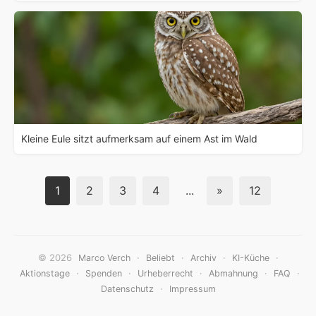
Kleine Eule sitzt aufmerksam auf einem Ast im Wald
1
2
3
4
...
»
12
© 2026
·
·
·
·
Marco Verch
Beliebt
Archiv
KI-Küche
·
·
·
·
·
Aktionstage
Spenden
Urheberrecht
Abmahnung
FAQ
·
Datenschutz
Impressum