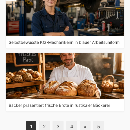
Selbstbewusste Kfz-Mechanikerin in blauer Arbeitsuniform
Bäcker präsentiert frische Brote in rustikaler Bäckerei
1
2
3
4
»
5