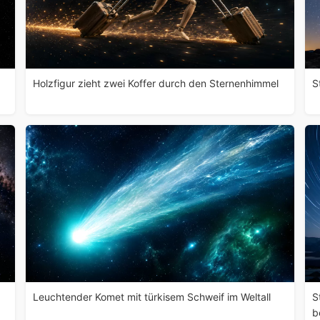
Holzfigur zieht zwei Koffer durch den Sternenhimmel
S
Leuchtender Komet mit türkisem Schweif im Weltall
S
b