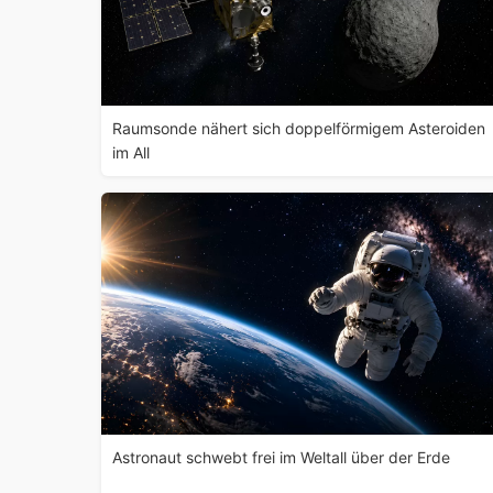
Raumsonde nähert sich doppelförmigem Asteroiden
im All
Astronaut schwebt frei im Weltall über der Erde