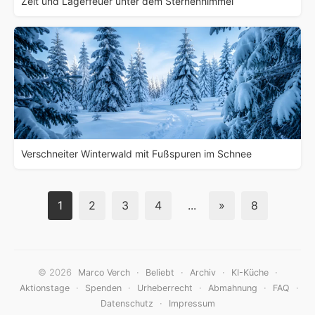
Zelt und Lagerfeuer unter dem Sternenhimmel
Verschneiter Winterwald mit Fußspuren im Schnee
1
2
3
4
...
»
8
© 2026
·
·
·
·
Marco Verch
Beliebt
Archiv
KI-Küche
·
·
·
·
·
Aktionstage
Spenden
Urheberrecht
Abmahnung
FAQ
·
Datenschutz
Impressum