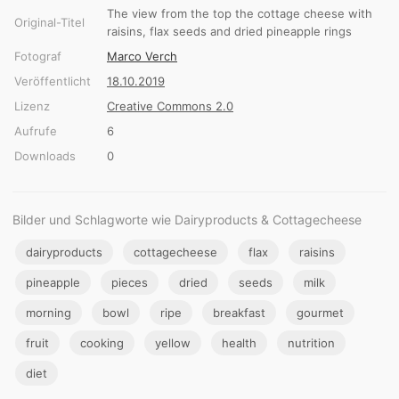
The view from the top the cottage cheese with
Original-Titel
raisins, flax seeds and dried pineapple rings
Fotograf
Marco Verch
Veröffentlicht
18.10.2019
Lizenz
Creative Commons 2.0
Aufrufe
6
Downloads
0
Bilder und Schlagworte wie Dairyproducts & Cottagecheese
dairyproducts
cottagecheese
flax
raisins
pineapple
pieces
dried
seeds
milk
morning
bowl
ripe
breakfast
gourmet
fruit
cooking
yellow
health
nutrition
diet