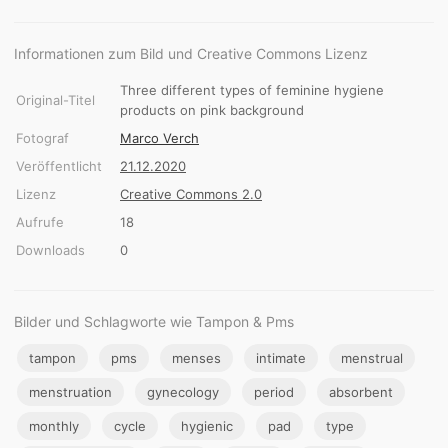
Informationen zum Bild und Creative Commons Lizenz
Three different types of feminine hygiene
Original-Titel
products on pink background
Fotograf
Marco Verch
Veröffentlicht
21.12.2020
Lizenz
Creative Commons 2.0
Aufrufe
18
Downloads
0
Bilder und Schlagworte wie Tampon & Pms
tampon
pms
menses
intimate
menstrual
menstruation
gynecology
period
absorbent
monthly
cycle
hygienic
pad
type