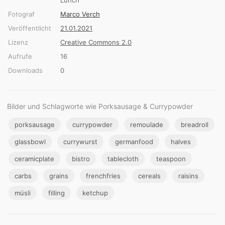
Fotograf
Marco Verch
Veröffentlicht
21.01.2021
Lizenz
Creative Commons 2.0
Aufrufe
16
Downloads
0
Bilder und Schlagworte wie Porksausage & Currypowder
porksausage
currypowder
remoulade
breadroll
glassbowl
currywurst
germanfood
halves
ceramicplate
bistro
tablecloth
teaspoon
carbs
grains
frenchfries
cereals
raisins
müsli
filling
ketchup