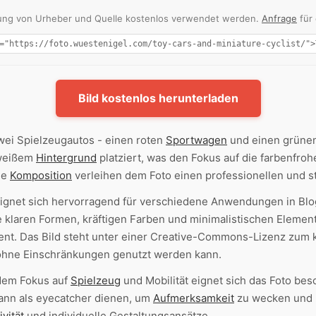
nnung von Urheber und Quelle kostenlos verwendet werden.
Anfrage
für
Bild kostenlos herunterladen
wei Spielzeugautos - einen roten
Sportwagen
und einen grünen
 weißem
Hintergrund
platziert, was den Fokus auf die farbenfroh
ge
Komposition
verleihen dem Foto einen professionellen und st
ignet sich hervorragend für verschiedene Anwendungen in Blog
 klaren Formen, kräftigen Farben und minimalistischen Elemen
nt. Das Bild steht unter einer Creative-Commons-Lizenz zum
 ohne Einschränkungen genutzt werden kann.
 dem Fokus auf
Spielzeug
und Mobilität eignet sich das Foto be
kann als eyecatcher dienen, um
Aufmerksamkeit
zu wecken und In
ivität
und individuelle Gestaltungsansätze.