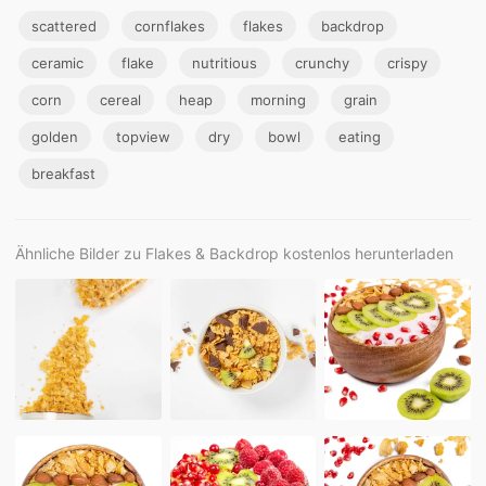
scattered
cornflakes
flakes
backdrop
ceramic
flake
nutritious
crunchy
crispy
corn
cereal
heap
morning
grain
golden
topview
dry
bowl
eating
breakfast
Ähnliche Bilder zu Flakes & Backdrop kostenlos herunterladen