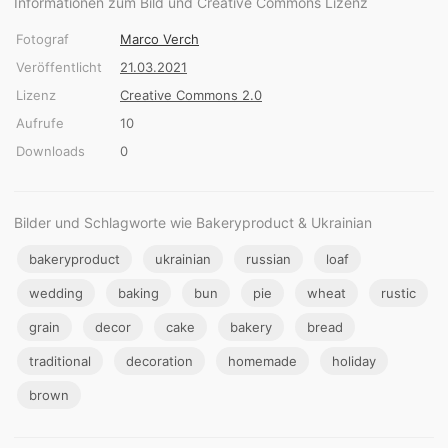
Informationen zum Bild und Creative Commons Lizenz
Fotograf
Marco Verch
Veröffentlicht
21.03.2021
Lizenz
Creative Commons 2.0
Aufrufe
10
Downloads
0
Bilder und Schlagworte wie Bakeryproduct & Ukrainian
bakeryproduct
ukrainian
russian
loaf
wedding
baking
bun
pie
wheat
rustic
grain
decor
cake
bakery
bread
traditional
decoration
homemade
holiday
brown