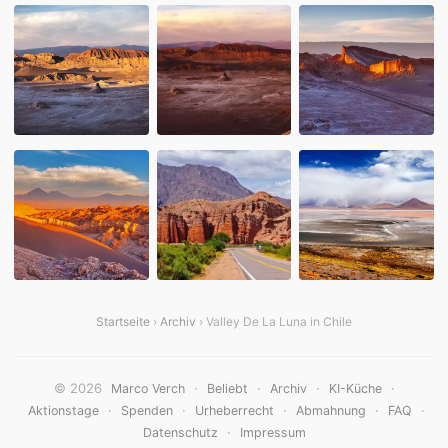
Startseite
›
Archiv
› Valley De La Luna in Chile
© 2026
·
·
·
·
Marco Verch
Beliebt
Archiv
KI-Küche
·
·
·
·
·
Aktionstage
Spenden
Urheberrecht
Abmahnung
FAQ
·
Datenschutz
Impressum