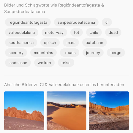
Bilder und Schlagworte wie Regióndeantofagasta &
Sanpedrodeatacama
regióndeantofagasta
sanpedrodeatacama
cl
valleedelaluna
motorway
tot
chile
dead
southamerica
episch
mars
autobahn
scenery
mountains
clouds
journey
berge
landscape
wolken
reise
Ähnliche Bilder zu Cl & Valleedelaluna kostenlos herunterladen