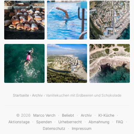
Startseite
›
Archiv
› Vanillekuchen mit Erdbeeren und Schokolade
© 2026
·
·
·
·
Marco Verch
Beliebt
Archiv
KI-Küche
·
·
·
·
·
Aktionstage
Spenden
Urheberrecht
Abmahnung
FAQ
·
Datenschutz
Impressum