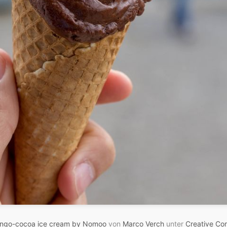
ngo-cocoa ice cream by Nomoo
von
Marco Verch
unter
Creative Co