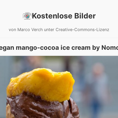
Kostenlose Bilder
von Marco Verch unter Creative-Commons-Lizenz
egan mango-cocoa ice cream by Nom