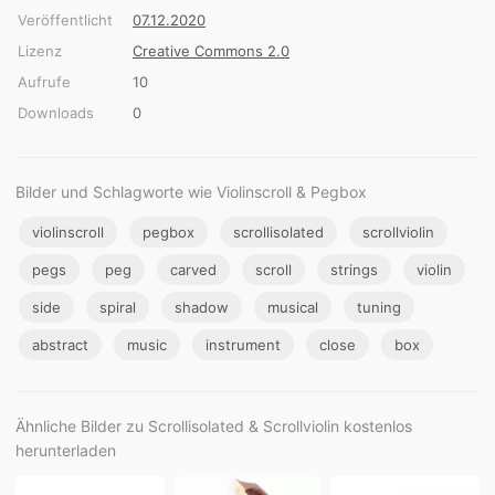
Veröffentlicht
07.12.2020
Lizenz
Creative Commons 2.0
Aufrufe
10
Downloads
0
Bilder und Schlagworte wie Violinscroll & Pegbox
violinscroll
pegbox
scrollisolated
scrollviolin
pegs
peg
carved
scroll
strings
violin
side
spiral
shadow
musical
tuning
abstract
music
instrument
close
box
Ähnliche Bilder zu Scrollisolated & Scrollviolin kostenlos
herunterladen