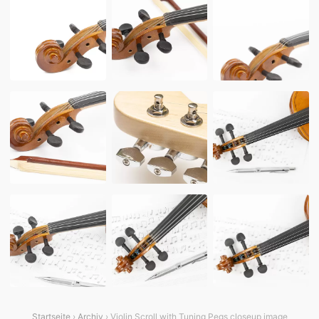
Startseite
›
Archiv
› Violin Scroll with Tuning Pegs closeup image