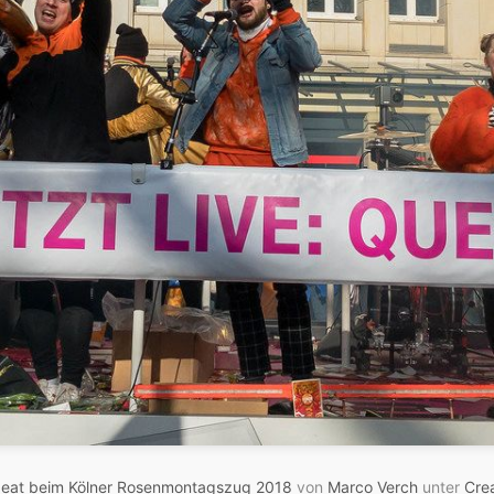
eat beim Kölner Rosenmontagszug 2018
von
Marco Verch
unter
Cre