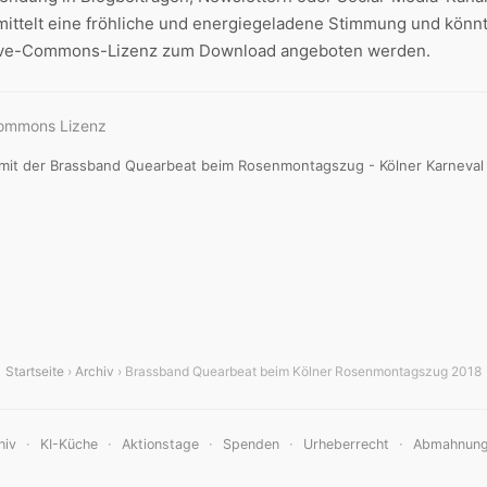
rmittelt eine fröhliche und energiegeladene Stimmung und könn
tive-Commons-Lizenz zum Download angeboten werden.
Commons Lizenz
mit der Brassband Quearbeat beim Rosenmontagszug - Kölner Karneval
Startseite
›
Archiv
› Brassband Quearbeat beim Kölner Rosenmontagszug 2018
·
·
·
·
·
hiv
KI-Küche
Aktionstage
Spenden
Urheberrecht
Abmahnun