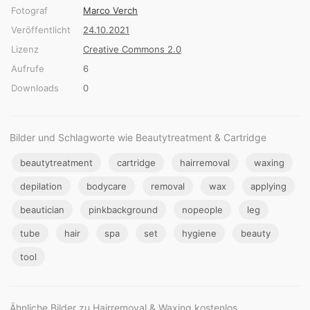
Fotograf
Marco Verch
Veröffentlicht
24.10.2021
Lizenz
Creative Commons 2.0
Aufrufe
6
Downloads
0
Bilder und Schlagworte wie Beautytreatment & Cartridge
beautytreatment
cartridge
hairremoval
waxing
depilation
bodycare
removal
wax
applying
beautician
pinkbackground
nopeople
leg
tube
hair
spa
set
hygiene
beauty
tool
Ähnliche Bilder zu Hairremoval & Waxing kostenlos