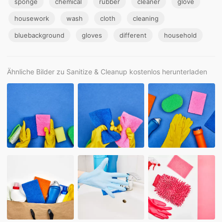
sponge
chemical
rubber
cleaner
glove
housework
wash
cloth
cleaning
bluebackground
gloves
different
household
Ähnliche Bilder zu Sanitize & Cleanup kostenlos herunterladen