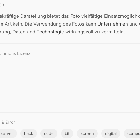
en.
räftige Darstellung bietet das Foto vielfältige Einsatzmöglichke
in Artikeln. Die Verwendung des Fotos kann
Unternehmen
und O
ierung, Daten und
Technologie
wirkungsvoll zu vermitteln.
Commons Lizenz
 & Error
server
hack
code
bit
screen
digital
compu