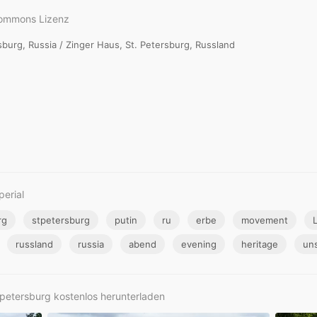
Commons Lizenz
sburg, Russia / Zinger Haus, St. Petersburg, Russland
perial
rg
stpetersburg
putin
ru
erbe
movement
russland
russia
abend
evening
heritage
un
tpetersburg kostenlos herunterladen