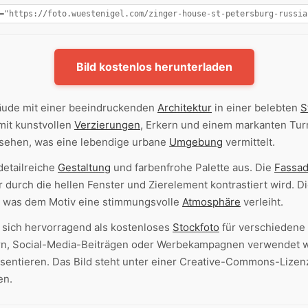
Bild kostenlos herunterladen
äude mit einer beeindruckenden
Architektur
in einer belebten
S
mit kunstvollen
Verzierungen
, Erkern und einem markanten Tu
sehen, was eine lebendige urbane
Umgebung
vermittelt.
detailreiche
Gestaltung
und farbenfrohe Palette aus. Die
Fassa
 durch die hellen Fenster und Zierelement kontrastiert wird. D
, was dem Motiv eine stimmungsvolle
Atmosphäre
verleiht.
 sich hervorragend als kostenloses
Stockfoto
für verschiedene
ern, Social-Media-Beiträgen oder Werbekampagnen verwendet w
sentieren. Das Bild steht unter einer Creative-Commons-Lizen
en.