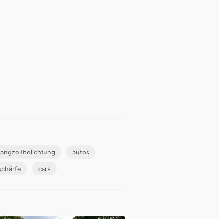
Langzeitbelichtung
autos
schärfe
cars