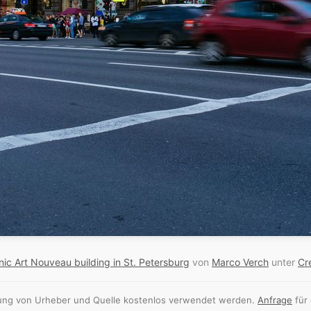
ic Art Nouveau building in St. Petersburg
von
Marco Verch
unter
Cr
nnung von Urheber und Quelle kostenlos verwendet werden.
Anfrage
für