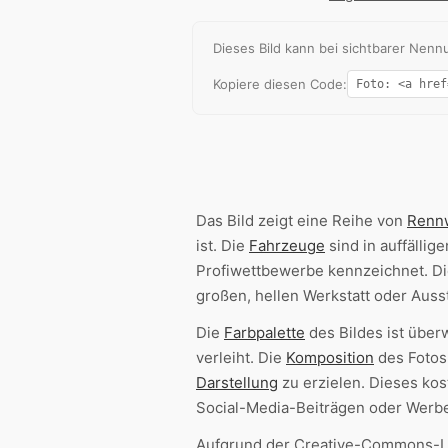
Dieses Bild kann bei sichtbarer Ne
Kopiere diesen Code:
Das Bild zeigt eine Reihe von
Renn
ist. Die
Fahrzeuge
sind in auffälli
Profiwettbewerbe kennzeichnet. D
großen, hellen Werkstatt oder Ausste
Die
Farbpalette
des Bildes ist übe
verleiht. Die
Komposition
des Fotos
Darstellung
zu erzielen. Dieses ko
Social-Media-Beiträgen oder Werb
Aufgrund der Creative-Commons-Li