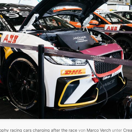
ophy racing cars charging after the race
von
Marco Verch
unter
Crea