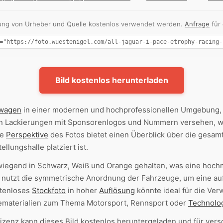
nnung von Urheber und Quelle kostenlos verwendet werden.
Anfrage
für
Bild kostenlos herunterladen
wagen
in einer modernen und hochprofessionellen Umgebung, 
gen Lackierungen mit Sponsorenlogos und Nummern versehen, w
ie
Perspektive
des Fotos bietet einen Überblick über die gesam
llungshalle platziert ist.
rwiegend in Schwarz, Weiß und Orange gehalten, was eine hoch
 nutzt die symmetrische Anordnung der Fahrzeuge, um eine au
stenloses
Stockfoto
in hoher
Auflösung
könnte ideal für die Ver
ematerialien zum Thema Motorsport, Rennsport oder
Technolo
zenz kann dieses Bild kostenlos heruntergeladen und für ver