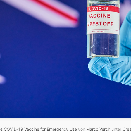
zes COVID-19 Vaccine for Emergency Use
von
Marco Verch
unter
Cre