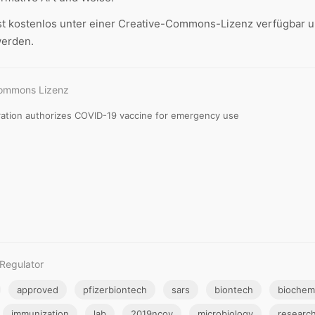
st kostenlos unter einer Creative-Commons-Lizenz verfügbar u
werden.
Commons Lizenz
tration authorizes COVID-19 vaccine for emergency use
Regulator
approved
pfizerbiontech
sars
biontech
biochem
immunization
lab
2019ncov
microbiology
researc