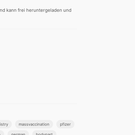
nd kann frei heruntergeladen und
istry
massvaccination
pfizer
h
german
bodypart