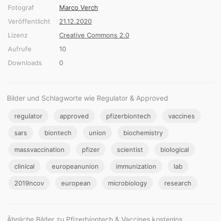
Fotograf
Marco Verch
Veröffentlicht
21.12.2020
Lizenz
Creative Commons 2.0
Aufrufe
10
Downloads
0
Bilder und Schlagworte wie Regulator & Approved
regulator
approved
pfizerbiontech
vaccines
sars
biontech
union
biochemistry
massvaccination
pfizer
scientist
biological
clinical
europeanunion
immunization
lab
2019ncov
european
microbiology
research
Ähnliche Bilder zu Pfizerbiontech & Vaccines kostenlos