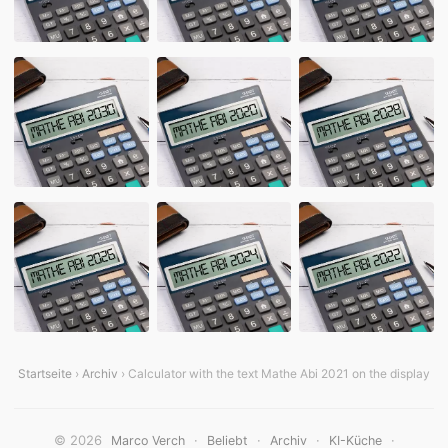
Startseite
›
Archiv
› Calculator with the text Mathe Abi 2021 on the display
© 2026
·
·
·
·
Marco Verch
Beliebt
Archiv
KI-Küche