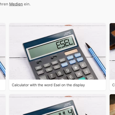
Ihren
Medien
ein.
Calculator with the word Esel on the display
C