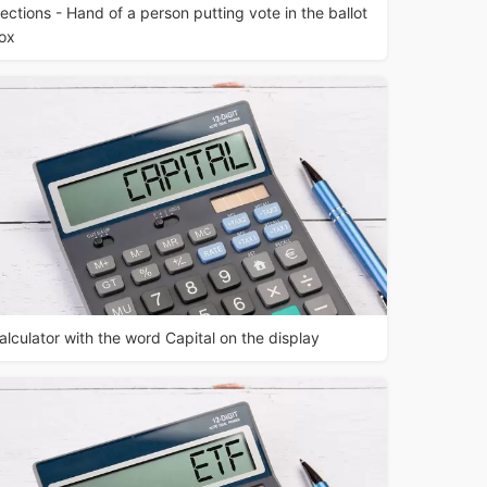
lections - Hand of a person putting vote in the ballot
ox
alculator with the word Capital on the display