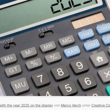
with the year 2025 on the display
von
Marco Verch
unter
Creative C