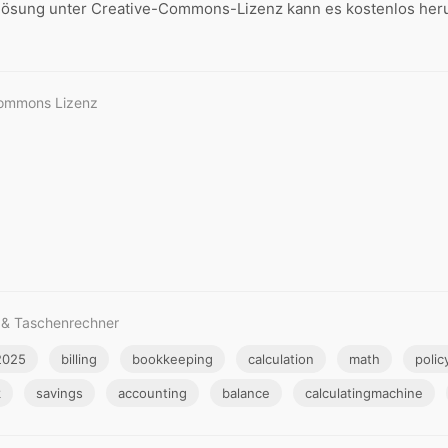
flösung unter Creative-Commons-Lizenz kann es kostenlos herun
Commons Lizenz
n & Taschenrechner
2025
billing
bookkeeping
calculation
math
polic
k
savings
accounting
balance
calculatingmachine