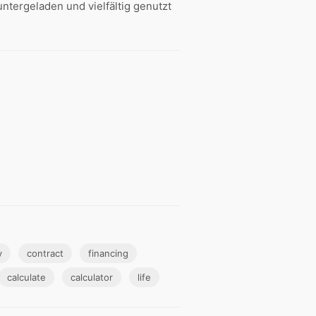
tergeladen und vielfältig genutzt
y
contract
financing
calculate
calculator
life