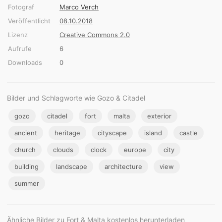
Fotograf
Marco Verch
Veröffentlicht
08.10.2018
Lizenz
Creative Commons 2.0
Aufrufe
6
Downloads
0
Bilder und Schlagworte wie Gozo & Citadel
gozo
citadel
fort
malta
exterior
ancient
heritage
cityscape
island
castle
church
clouds
clock
europe
city
building
landscape
architecture
view
summer
Ähnliche Bilder zu Fort & Malta kostenlos herunterladen