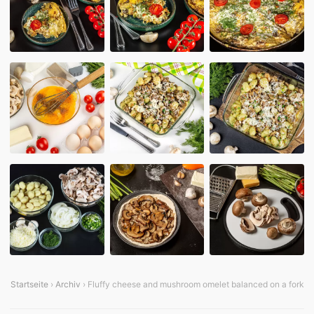
Startseite
›
Archiv
› Fluffy cheese and mushroom omelet balanced on a fork