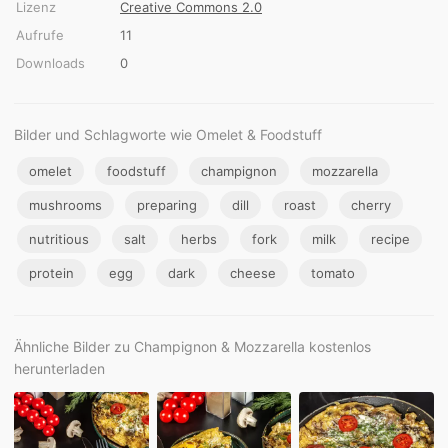
Lizenz
Creative Commons 2.0
Aufrufe
11
Downloads
0
Bilder und Schlagworte wie Omelet & Foodstuff
omelet
foodstuff
champignon
mozzarella
mushrooms
preparing
dill
roast
cherry
nutritious
salt
herbs
fork
milk
recipe
protein
egg
dark
cheese
tomato
Ähnliche Bilder zu Champignon & Mozzarella kostenlos
herunterladen