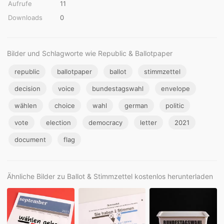
Aufrufe
11
Downloads
0
Bilder und Schlagworte wie Republic & Ballotpaper
republic
ballotpaper
ballot
stimmzettel
decision
voice
bundestagswahl
envelope
wählen
choice
wahl
german
politic
vote
election
democracy
letter
2021
document
flag
Ähnliche Bilder zu Ballot & Stimmzettel kostenlos herunterladen