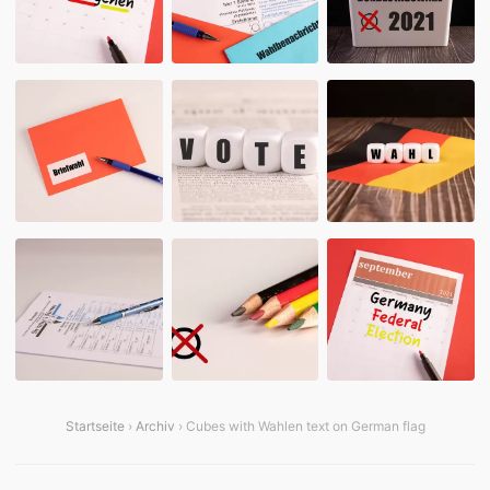
Startseite
›
Archiv
› Cubes with Wahlen text on German flag