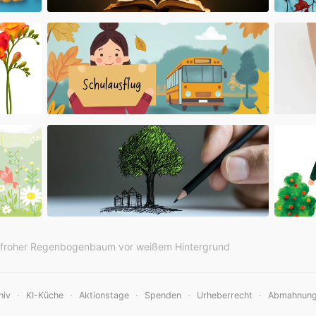
nfroher Regenbogenbaum vor weißem Hintergrund
·
·
·
·
·
hiv
KI-Küche
Aktionstage
Spenden
Urheberrecht
Abmahnun