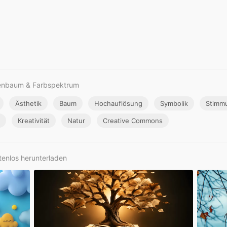
genbaum & Farbspektrum
Ästhetik
Baum
Hochauflösung
Symbolik
Stimm
Kreativität
Natur
Creative Commons
tenlos herunterladen